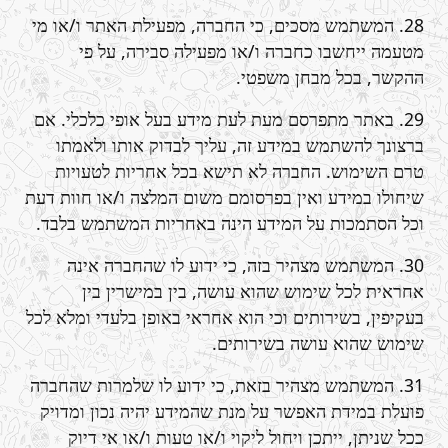
28. המשתמש מסכים, כי החברה, מפעילת האתר ו/או מי
מטעמה ייחשבו כחברה ו/או מפעילה סבירה, על פי
ההקשר, בכל מבחן משפטי.
29. באתר מתפרסם מעת לעת מידע בעל אופי כלכלי. אם
ברצונך להשתמש במידע זה, עליך לבדוק אותו ולאמתו
טרם השימוש. החברה לא תישא בכל אחריות לטעויות
שיחולו במידע ואין בפרסומם משום המלצה ו/או חוות דעת
וכל הסתמכות על המידע הינה באחריות המשתמש בלבד.
30. המשתמש מצהיר בזה, כי ידוע לו שהחברה אינה
אחראית לכל שימוש שהוא עושה, בין במישרין בין
בעקיפין, בשירותים וכי הוא אחראי באופן בלעדי ומלא לכל
שימוש שהוא עושה בשירותים.
31. המשתמש מצהיר בזאת, כי ידוע לו שלמרות שהחברה
פועלת במידת האפשר על מנת שהמידע יהיה נכון ומדויק
ככל שניתן, ייתכן ויחול ליקוי ו/או טעות ו/או אי דיוק