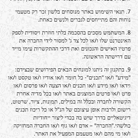
7. תנאי השימוש באתר מנוסחים בלשון זכר רק מטעמי
נוחות והם מתייחסים לגברים ולנשים כאחת.
8. המשתמש מסכים בהסכמה בלתי חוזרת ויסודית לספק
האינטרנט שלו ו/או לכל צד ג' למסור לידי החברה את
פרטיו האישים והנכונים ואת דרכי ההתקשרות עימו מייד
עם דרישתה הראשונה.
9. בתקנון זה ניתנו למונחים הבאים הפירושים שבצידם:
"מידע" ו/או "תכנים"- כל חומר ו/או אודיו ו/או טקסט ו/או
וידאו ו/או מידע ו/או תכנים ו/או הצעה ו/או פרסום ו/או
פרט ו/או פרטים המוצגים באתר ו/או בכל מדיה אחרת
הקשורה לחברה ובכלל זה במילים, תמונות, ציור, שרטוט,
רישום ולרבות אופן עיצובם של הנ"ל או כל ריכוז תכנים
דיגיטאליים בדרך שיש בה בכדי ליצור ייחודיות
כולשהי."החברה" – אדם ו/או גוף ו/או החברה המחזיקה
ו/או מי מהם ו/או מטעמם המפעיל את האתר.