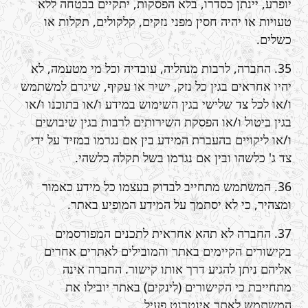
יופרע, יינתן כסדרו, בלא הפסקות, יתקיים בבטחה ללא
טעויות או יהיה חסין מפני נזקים, קלקולים, תקלות או
כשלים.
35. החברה, לרבות מנהליה, עובדיה וכל מי מטעמה, לא
יהיו אחראים בגין כל נזק, ישיר או עקיף, שיגרם למשתמש
ו/או לכל צד שלישי בגין השימוש במידע ו/או בתוכנו ו/או
בגין ביטול ו/או הפסקת השירותים לרבות בגין שיבושים
ו/או ליקויים בהעברת המידע בין אם נגרמו במזיד על ידי
צד ג' כלשהו ובין אם נגרמו בשל תקלה כלשהי.
36. המשתמש מתחייב לבדוק בעצמו כל מידע כאמור
ומצהיר, כי לא יסתמך על המידע המופיע באתר.
37. החברה לא תהא אחראית לתכנים המפורסמים
בקישורים הקיימים באתר והמובילים לאתרים אחרים
אליהם ניתן להגיע דרך אותו קישור. החברה אינה
מתחייבת כי הקישורים (לינקים) באתר יובילו את
המשתמש לאתר אינטרנט פעיל.