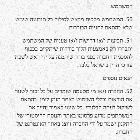
המשתמש.
50. המשתמש מסכים מראש לסילוק כל תובענה שיגיש
שלא בהתאם לתניית הבוררות.
51. תביעות ו/או דרישות ו/או טענות של המשתמש
יתבררו רק באמצעות הליך בוררות שיתקיים בכפוף
להסכמת החברה בפני בורר שיתמנה על ידי ראש לשכת
עורכי הדין בישראל בלבד.
תנאים נוספים
52. החברה ו/או מי מטעמה שומרים על כל זכות לשנות
את הוראות וכללי השימוש באתר מזמן לזמן, בהתאם
לשיקול דעתה הבלעדי. כל שינוי כאמור יחייב את
המשתתפים מרגע פרסומו באתר והנוסח ההיסטורי של
התקנון ישמר על ידי החברה ויוצג באתר האינטרנט של
החברה.