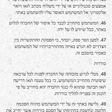
אמצעים טכנולוגיים או על ידי משלוח מכתב ו/או דואר
אלקטרוני אל המשתמש האוסר עליו להשתמש באתר.
46. המשתמש מתחייב לכבד כל איסור של החברה לגלוש
באתר, ככל שיודע לו על ידה.
47. למען הסר ספק, יובהר, כי הפסקת ההתקשרות בין
הצדדים לא תגרע באיזה מהתחייבויותיו של המשתמש
כאמור בהסכם זה.
בוררות
48. מבלי לגרוע מזכותה של החברה לפנות לכל ערכאה
שיפוטית מתחייב המשתמש, כי בכל טענה ו/או דרישה
ו/או תביעה שתהא לו כנגד החברה יהא מחוייב על פי
תקנון זה בפנייה להליך בוררות.
49. גלישה באתר זה על ידי המשתמש מהווה הסכמה
חלוטה ונחשבת כחתימתו על הסכם בוררות אשר יחייב את