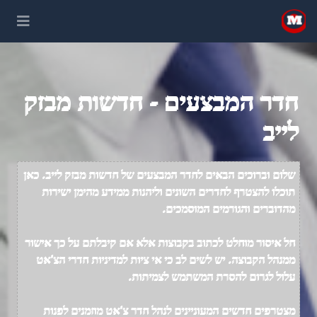
חדר המבצעים - חדשות מבזק
לייב
שלום וברוכים הבאים לחדר המבצעים של חדשות מבזק לייב. כאן
תוכלו להצטרף לחדרים השונים וליהנות ממידע מהימן ישירות
מהדוברים והגורמים המוסמכים.
חל איסור מוחלט לכתוב בקבוצות אלא אם קיבלתם על כך אישור
ממנהל הקבוצה. יש לשים לב כי אי ציות למדיניות חדרי הצ'אט
עלול לגרום להסרת המשתמש לצמיתות.
מצטרפים חדשים המעוניינים לנהל חדר צ'אט מוזמנים לפנות