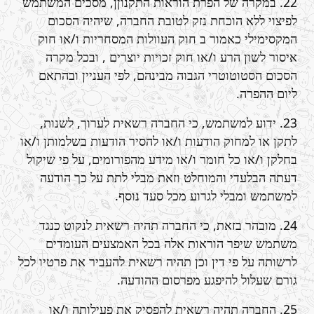
22. במקרה של הפרת הוראות התקנוןן, מסכים המשתמש
לפיצוי ללא הוכחת נזק לטובת החברה, שיהיה הסכום
המקסימילי כאמור ב חוק העוולות המסחריות ו/או חוק
איסור לשון הרע ו/או חוק זכויות יוצרים , ובכל מקרה
הסכום הסטוטוטרי הגבוה מבינהם, לפי העניין ובהתאם
ליום ההפרה.
23. ידוע למשתמש, כי החברה רשאית לערוך, לשנות,
לתקן או למחוק הודעות ו/או להסיר הודעות בשלמותן ו/או
בחלקן ו/או כל חומר ו/או מידע מהפורומים, על פי שיקול
דעתה הבלעדי והמוחלט וזאת מבלי לתת על כך הודעה
למשתמש ומבלי לגרוע מכל סעד נוסף.
24. מובהר בזאת, כי החברה תהיה רשאית לנקוט כנגד
משתמש שיפר הוראות אלה בכל האמצעים העומדים
לרשותה על פי דין וכן תהיה רשאית להעביר את פרטיו לכל
גורם שעלול להיפגע מפרסום ההודעה.
25. החברה תהיה רשאית להפסיק את פעילותה ו/או