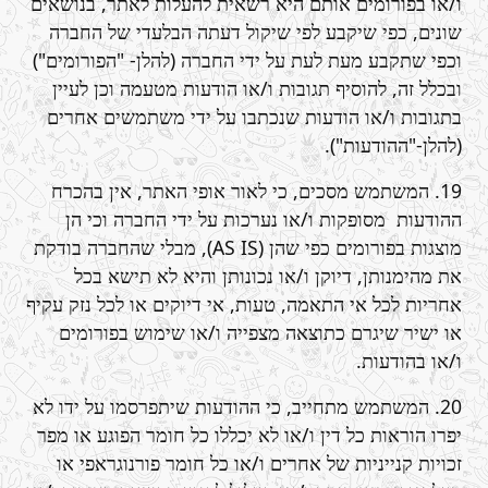
ו/או בפורומים אותם היא רשאית להעלות לאתר, בנושאים
שונים, כפי שיקבע לפי שיקול דעתה הבלעדי של החברה
וכפי שתקבע מעת לעת על ידי החברה (להלן- "הפורומים")
ובכלל זה, להוסיף תגובות ו/או הודעות מטעמה וכן לעיין
בתגובות ו/או הודעות שנכתבו על ידי משתמשים אחרים
(להלן-"ההודעות").
19. המשתמש מסכים, כי לאור אופי האתר, אין בהכרח
ההודעות מסופקות ו/או נערכות על ידי החברה וכי הן
מוצגות בפורומים כפי שהן (AS IS), מבלי שהחברה בודקת
את מהימנותן, דיוקן ו/או נכונותן והיא לא תישא בכל
אחריות לכל אי התאמה, טעות, אי דיוקים או לכל נזק עקיף
או ישיר שיגרם כתוצאה מצפייה ו/או שימוש בפורומים
ו/או בהודעות.
20. המשתמש מתחייב, כי ההודעות שיתפרסמו על ידו לא
יפרו הוראות כל דין ו/או לא יכללו כל חומר הפוגע או מפר
זכויות קנייניות של אחרים ו/או כל חומר פורנוגראפי או