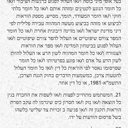
בעל אופי מיני בוטה ו/או העלול לפגוע ברגשות הציבור ו/או
כל חומר הנוגע לקטינים ומזהה אותם ו/או כל חומר בלתי
חוקי ו/או חומר המעודד, תומך, מסייע, מספק הוראות
לביצוע או מזהה בביצוע מעשה המהווה עבירה פלילית לפי
דיני מדינת ישראל ו/או מדינה ריבונית אחרת ו/או כל חומר
המפר צווים שיפוטיים או העלול להפר צווים שיפוטיים ו/או
העלול לפגוע בביטחון המדינה ו/או מפר את הוראות
הצנזורה ו/או כל חומר המהווה לשון הרע או העלול להוות
לשון הרע על אדם ו/או פוגע בפרטיותו ו/או כל חומר
שפרסומו נאסר לפי הוראות כל דין ו/או כל חומר העלול
להטעות צרכן, כמשמעות הדברים בחוק הגנת הצרכן,
התשמ"א-1981, או כל דין אחר.
21. המשתמש מתחייב לפצות ו/או לשפות את החברה בגין
כל הוצאה ו/או נזק ו/או חסרון כיס שיגרמו לה עקב הפרת
הוראות תקנון זה ו/או פגיעה ב זכויות צד שלישי כלשהו
בשל פרסום הודעות על ידו.