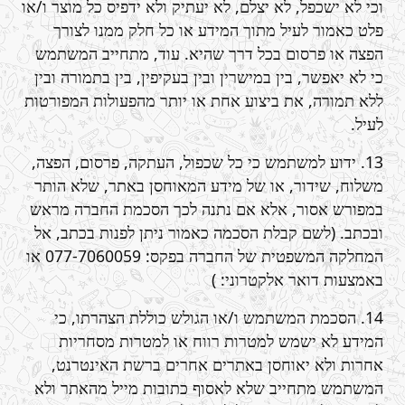
וכי לא ישכפל, לא יצלם, לא יעתיק ולא ידפיס כל מוצר ו/או
פלט כאמור לעיל מתוך המידע או כל חלק ממנו לצורך
הפצה או פרסום בכל דרך שהיא. עוד, מתחייב המשתמש
כי לא יאפשר, בין במישרין ובין בעקיפין, בין בתמורה ובין
ללא תמורה, את ביצוע אחת או יותר מהפעולות המפורטות
לעיל.
13. ידוע למשתמש כי כל שכפול, העתקה, פרסום, הפצה,
משלוח, שידור, או של מידע המאוחסן באתר, שלא הותר
במפורש אסור, אלא אם נתנה לכך הסכמת החברה מראש
ובכתב. (לשם קבלת הסכמה כאמור ניתן לפנות בכתב, אל
המחלקה המשפטית של החברה בפקס: 077-7060059 או
באמצעות דואר אלקטרוני: )
14. הסכמת המשתמש ו/או הגולש כוללת הצהרתו, כי
המידע לא ישמש למטרות רווח או למטרות מסחריות
אחרות ולא יאוחסן באתרים אחרים ברשת האינטרנט,
המשתמש מתחייב שלא לאסוף כתובות מייל מהאתר ולא