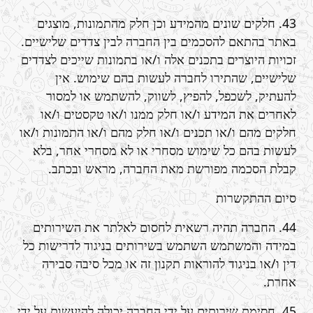
43. חלקים שונים מהמידע וכן חלק מהתמונות, מוצגים
באתר בהתאם להסכמים בין החברה לבין צדדים שלישיים.
זכויות היוצרים בתכנים אלה ו/או בתמונות שייכים לצדדים
שלישיים, שהתירו לחברה לעשות בהם שימוש. אין
להעתיק, לשכפל, להפיץ, לשווק, להשתמש או למסור
לאחרים את המידע ו/או חלק ממנו ו/או טקסטים ו/או
חלקים מהם ו/או תכנים ו/או חלק מהם ו/או התמונות ו/או
לעשות בהם כל שימוש מסחרי או לא מסחרי אחר, בלא
קבלת הסכמה מפורשת מאת החברה, מראש ובכתב.
סיום ההתקשרות
44. החברה תהיה רשאית לחסום לאלתר את השירותים
במידה והמשתמש השתמש בשירותים בניגוד לדרישות כל
דין ו/או בניגוד להוראות תקנון זה או מכל סיבה סבירה
אחרת.
45. חסימת שירותים על ידי החברה יכולה להיעשות על ידי