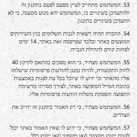
53. המשתמש מתחייב לעיין מפעם לפעם בתקנון זה
ולהתעדכן בשינויים בו, המשתמש יהא מנוע מטענה, כי לא
התעדכן בשינויים בתקנון.
54. החברה תהיה רשאית לגבות תשלומים בגין השירותים
המוצעים באתר ובלבד שפרסמה זאת באתר, 14 ימים
לפחות קודם לתחילת הגבייה.
55. המשתמש מצהיר, כי הוא מסכים בהתאם לתיקון 40
לחוק התקשורת, להיות נמען להודעות פרסומיות שישלחו
אליו מהאתר וכי ידוע לו שיוכל בכל עת לפנות באמצעות
כתובת המייל המופיעה באתר, לצורך הסרתו מרשימת
התפוצה והפסקת משלוח הודעות פרסומיות אליו.
56. המשתמש מצהיר, כי רק האמור בתקנון זה יחייב את
הצדדים.
57. המשתמש מצהיר, כי ידוע לו שאין האמור באתר יכול
להוות ייעוץ מקצועי ו/או משפטי ו/או ייעוץ כלל.